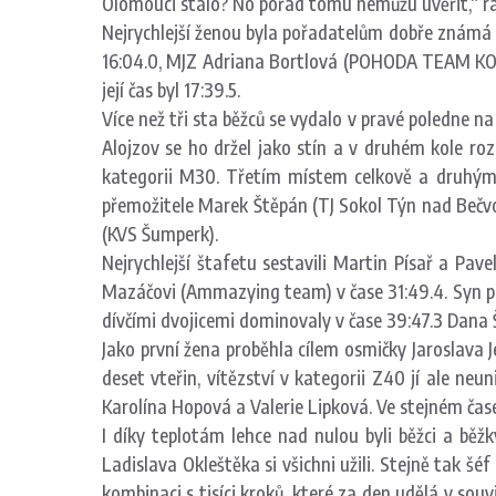
Olomouci stalo? No pořád tomu nemůžu uvěřit,“ rado
Nejrychlejší ženou byla pořadatelům dobře známá 
16:04.0, MJZ Adriana Bortlová (POHODA TEAM KOPŘ
její čas byl 17:39.5.
Více než tři sta běžců se vydalo v pravé poledne n
Alojzov se ho držel jako stín a v druhém kole rozh
kategorii M30. Třetím místem celkově a druhým m
přemožitele Marek Štěpán (TJ Sokol Týn nad Bečvou
(KVS Šumperk).
Nejrychlejší štafetu sestavili Martin Písař a Pav
Mazáčovi (Ammazying team) v čase 31:49.4. Syn při
dívčími dvojicemi dominovaly v čase 39:47.3 Dana 
Jako první žena proběhla cílem osmičky Jaroslava J
deset vteřin, vítězství v kategorii Z40 jí ale neu
Karolína Hopová a Valerie Lipková. Ve stejném čas
I díky teplotám lehce nad nulou byli běžci a bě
Ladislava Okleštěka si všichni užili. Stejně tak š
kombinaci s tisíci kroků, které za den udělá v so