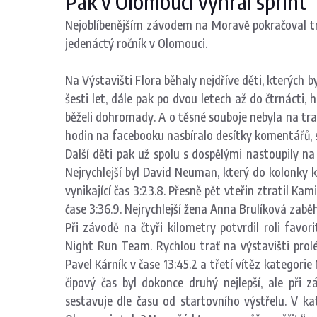
Pak v Olomouci vyhrál sprint
Nejoblíbenějším závodem na Moravě pokračoval tr
jedenáctý ročník v Olomouci.
Na Výstavišti Flora běhaly nejdříve děti, kterých 
šesti let, dále pak po dvou letech až do čtrnácti, 
běželi dohromady. A o těsné souboje nebyla na tr
hodin na facebooku nasbíralo desítky komentářů, st
Další děti pak už spolu s dospělými nastoupily n
Nejrychlejší byl David Neuman, který do kolonky k
vynikající čas 3:23.8. Přesně pět vteřin ztratil Ka
čase 3:36.9. Nejrychlejší žena Anna Brulíková zaběh
Při závodě na čtyři kilometry potvrdil roli fav
Night Run Team. Rychlou trať na výstavišti prolétl
Pavel Kárník v čase 13:45.2 a třetí vítěz kategorie
čipový čas byl dokonce druhý nejlepší, ale při z
sestavuje dle času od startovního výstřelu. V ka