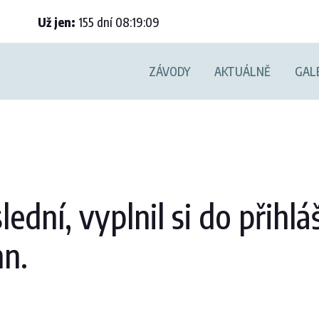
Už jen:
155
dní
08
:
19
:
08
ZÁVODY
AKTUÁLNĚ
GAL
ední, vyplnil si do přih
n.