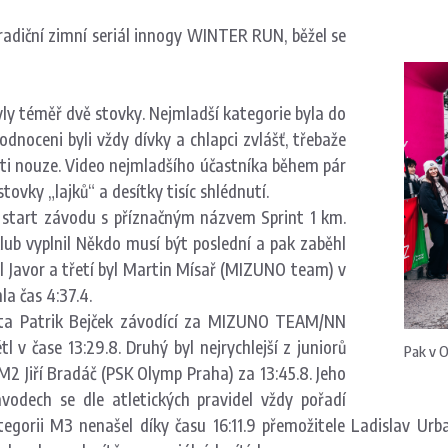
adiční zimní seriál innogy WINTER RUN, běžel se
byly téměř dvě stovky. Nejmladší kategorie byla do
hodnoceni byli vždy dívky a chlapci zvlášť, třebaže
ati nouze. Video nejmladšího účastníka během pár
ovky „lajků“ a desítky tisíc shlédnutí.
a start závodu s příznačným názvem Sprint 1 km.
lub vyplnil Někdo musí být poslední a pak zaběhl
mil Javor a třetí byl Martin Mísař (MIZUNO team) v
la čas 4:37.4.
orita Patrik Bejček závodící za MIZUNO TEAM/NN
 v čase 13:29.8. Druhý byl nejrychlejší z juniorů
Pak v O
 M2 Jiří Bradáč (PSK Olymp Praha) za 13:45.8. Jeho
ávodech se dle atletických pravidel vždy pořadí
tegorii M3 nenašel díky času 16:11.9 přemožitele Ladislav Ur