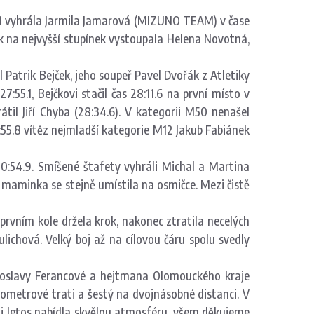
 Z1 vyhrála Jarmila Jamarová (MIZUNO TEAM) v čase
 na nejvyšší stupínek vystoupala Helena Novotná,
 Patrik Bejček, jeho soupeř Pavel Dvořák z Atletiky
:55.1, Bejčkovi stačil čas 28:11.6 na první místo v
il Jiří Chyba (28:34.6). V kategorii M50 nenašel
:55.8 vítěz nejmladší kategorie M12 Jakub Fabiánek
 30:54.9. Smíšené štafety vyhráli Michal a Martina
 maminka se stejně umístila na osmičce. Mezi čistě
 prvním kole držela krok, nakonec ztratila necelých
ulichová. Velký boj až na cílovou čáru spolu svedly
Miroslavy Ferancové a hejtmana Olomouckého kraje
ilometrové trati a šestý na dvojnásobné distanci. V
c i letos nabídla skvělou atmosféru, všem děkujeme