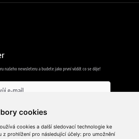
er
ěru našeho newsleteru a budete jako první vědět co se děje!
 se
zpracováním osobních údajů
bory cookies
užívá cookies a další sledovací technologie ke
t se
 z prohlížení pro následující účely:
pro umožnění