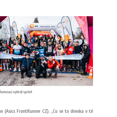
lomouci vyhrál sprint
ban (Asics FrontRunner CZ). „Co se to dneska v té