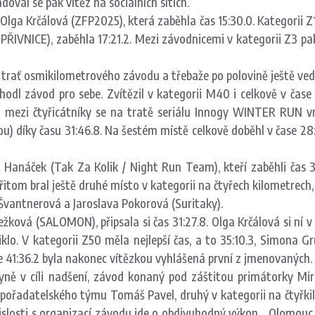
val se pak vítěz na sociálních sítích.
Olga Krčálová (ZFP2025), která zaběhla čas 15:30.0. Kategorii
IVNICE), zaběhla 17:21.2. Mezi závodnicemi v kategorii Z3 pak
a trať osmikilometrového závodu a třebaže po polovině ještě vedl
odl závod pro sebe. Zvítězil v kategorii M40 i celkově v čase 27
ezi čtyřicátníky se na tratě seriálu Innogy WINTER RUN vrát
) díky času 31:46.8. Na šestém místě celkově doběhl v čase 28
el Hanáček (Tak Za Kolik / Night Run Team), kteří zaběhli čas
tom bral ještě druhé místo v kategorii na čtyřech kilometrech,
Švantnerová a Jaroslava Pokorová (Suritaky).
ežková (SALOMON), připsala si čas 31:27.8. Olga Krčálová si ní v
niklo. V kategorii Z50 měla nejlepší čas, a to 35:10.3, Simona Gr
e 41:36.2 byla nakonec vítězkou vyhlášená první z jmenovaných.
žkyně v cíli nadšení, závod konaný pod záštitou primátorky 
éf pořadatelského týmu Tomáš Pavel, druhý v kategorii na čtyřk
uvislosti s organizací závodu jde o obdivuhodný výkon. „Olomou