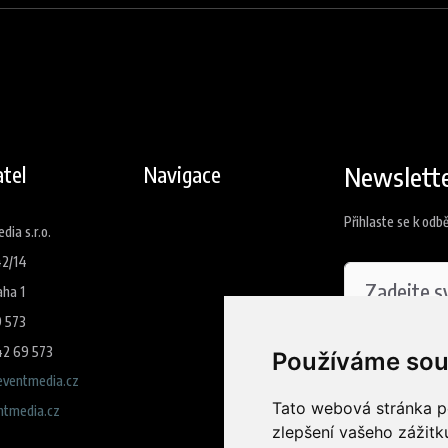
Newslett
tel
Navigace
Přihlaste se k odb
ia s.r.o.
42/14
aha 1
9 573
42 69 573
Souhlasím
Používáme sou
ventmedia.cz
Tato webová stránka po
tmedia.cz
Přihlási
zlepšení vašeho zážitku