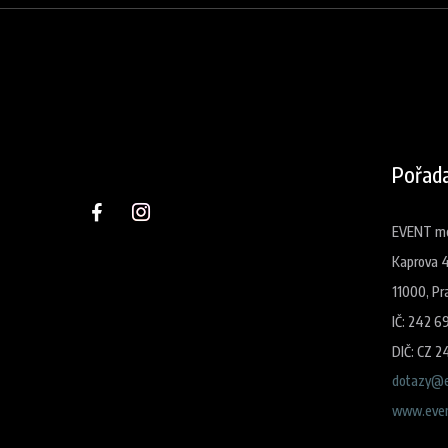
Pořada
EVENT med
Kaprova 
11000, Pr
IČ: 242 6
DIČ: CZ 2
dotazy@e
www.even