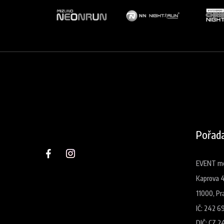
Pořada
EVENT med
Kaprova 
11000, Pr
IČ: 242 6
DIČ: CZ 2