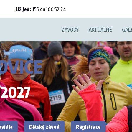
Už jen:
155
dní
00
:
52
:
23
ZÁVODY
AKTUÁLNĚ
GAL
OVICE
 2027
avidla
Dětský závod
Registrace