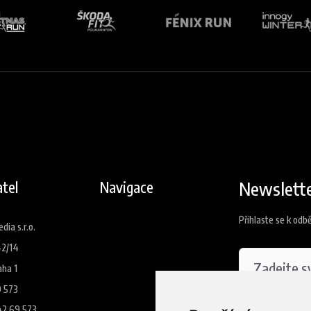
Newslett
tel
Navigace
Přihlaste se k odb
ia s.r.o.
42/14
aha 1
9 573
42 69 573