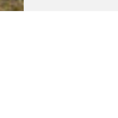
Aktuálně
Zledovatělý Innogy WINTER RUN v Brně vyhráli
Žigo a Šoukalová
18.1.2026
Další nefalšovaný zimní závod za sebou mají účastníci seriálu
innogy WINTER RUN
Více ...