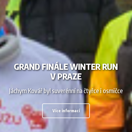
GRAND FINÁLE WINTER RUN
V PRAZE
Jáchym Kovář byl suverénní na čtyřce i osmičce
Více informací