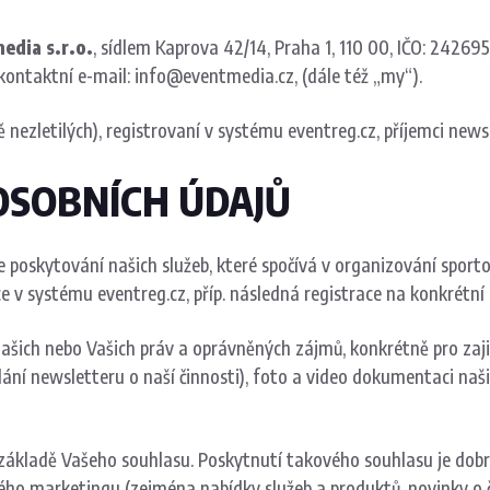
edia s.r.o.
, sídlem Kaprova 42/14, Praha 1, 110 00, IČO: 2426
kontaktní e-mail: info@eventmedia.cz, (dále též „my“).
 nezletilých), registrovaní v systému eventreg.cz, příjemci newsl
 OSOBNÍCH ÚDAJŮ
poskytování našich služeb, které spočívá v organizování sporto
e v systému eventreg.cz, příp. následná registrace na konkrétní 
ich nebo Vašich práv a oprávněných zájmů, konkrétně pro zajiš
lání newsletteru o naší činnosti), foto a video dokumentaci na
ákladě Vašeho souhlasu. Poskytnutí takového souhlasu je dobrov
 marketingu (zejména nabídky služeb a produktů, novinky o čin