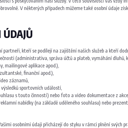
losti s poskytováním naší služby. V této souvislosti Vás vždy i
brovolně. V některých případech můžeme také osobní údaje získáv
H ÚDAJŮ
artneři, kteří se podílejí na zajištění našich služeb a kteří dod
čnosti (administrativa, správa účtů a plateb, vymáhání dluhů, k
, mailingové aplikace apod.),
ultantské, finanční apod.),
video záznamů,
 výsledků sportovních událostí,
souhlasu s touto činností) nebo foto a video dokumentace z akc
 reklamní nabídky (na základě uděleného souhlasu) nebo prezentu
Vašimi osobními údaji přicházejí do styku v rámci plnění svých p