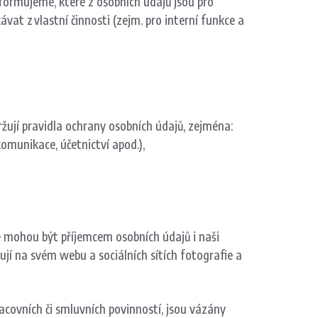
nformujeme, které z osobních údajů jsou pro
at z vlastní činnosti (zejm. pro interní funkce a
ržují pravidla ochrany osobních údajů, zejména:
omunikace, účetnictví apod.),
e mohou být příjemcem osobních údajů i naši
jí na svém webu a sociálních sítích fotografie a
racovních či smluvních povinností, jsou vázány