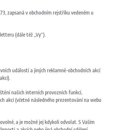
9573, zapsaná v obchodním rejstříku vedeném u
etteru (dále též „Vy“).
vních událostí a jiných reklamně-obchodních akcí
akci).
tění našich interních provozních funkcí,
šich akcí (včetně následného prezentování na webu
olné, a je možné jej kdykoli odvolat. S Vaším
nosti a akcích nebo jiná obchodní sdělení