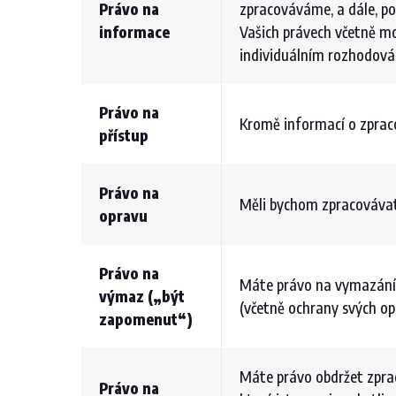
Právo na
zpracováváme, a dále, pok
informace
Vašich právech včetně mo
individuálním rozhodová
Právo na
Kromě informací o zpraco
přístup
Právo na
Měli bychom zpracovávat 
opravu
Právo na
Máte právo na vymazání s
výmaz („být
(včetně ochrany svých o
zapomenut“)
Máte právo obdržet zprac
Právo na