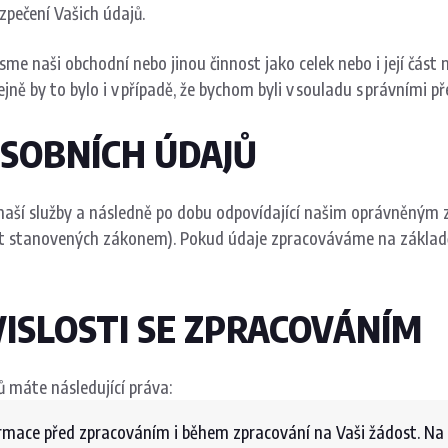
zpečení Vašich údajů.
jsme naši obchodní nebo jinou činnost jako celek nebo i její čás
Stejně by to bylo i v případě, že bychom byli v souladu s právními
OSOBNÍCH ÚDAJŮ
naší služby a následně po dobu odpovídající našim oprávněný
hůt stanovených zákonem). Pokud údaje zpracováváme na základ
VISLOSTI SE ZPRACOVÁNÍM
ů máte následující práva:
rmace před zpracováním i během zpracování na Vaši žádost. Na