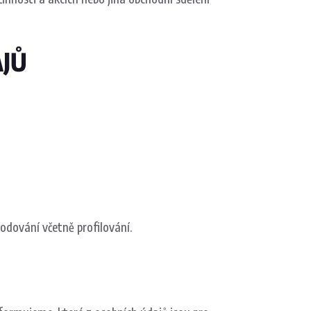
AJŮ
dování včetně profilování.