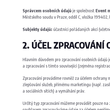
Správcem osobních údajů
je společnost
Event m
Městského soudu v Praze, oddíl C, vložka 199402, 
Subjekty údajů:
účastníci pořádaných akcí (včetně
2. ÚČEL ZPRACOVÁNÍ
Hlavním důvodem pro zpracování osobních údajů je 
a zpracování s tímto související (zejména registrac
Zpracování provádíme rovněž za účelem ochrany naš
zlepšování služeb, přímému marketingu (např. zasí
a sociálních sítích) a vymáhání práv.
Určitý typ zpracování můžeme provádět pouze na z
souhlasem zpracováváme údaje za účelem nepřímého