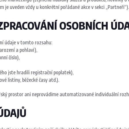
am je uveden vždy u konkrétní pořádané akce v sekci „Partneři“).
 ZPRACOVÁNÍ OSOBNÍCH ÚD
í údaje v tomto rozsahu:
arození a pohlaví),
ní číslo),
ho jste hradili registrační poplatek),
vé listiny, běžecké časy atd.).
ý prostor ani neprovádíme automatizované individuální rozho
ÚDAJŮ