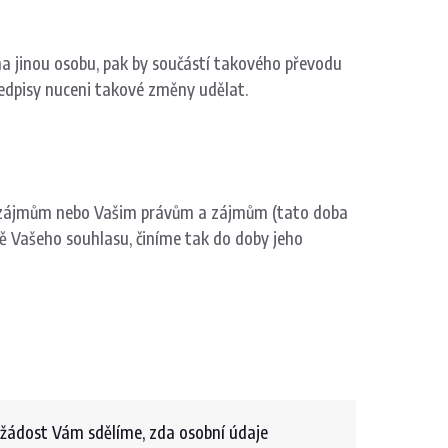
t na jinou osobu, pak by součástí takového převodu
 předpisy nuceni takové změny udělat.
m zájmům nebo Vašim právům a zájmům (tato doba
ě Vašeho souhlasu, činíme tak do doby jeho
 žádost Vám sdělíme, zda osobní údaje