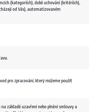
cích (kategoriích), době uchování (kritériích),
ocházejí od Vás), automatizovaném
.
ravu.
ůvod pro zpracování, který můžeme použít
 na základě uzavření nebo plnění smlouvy a