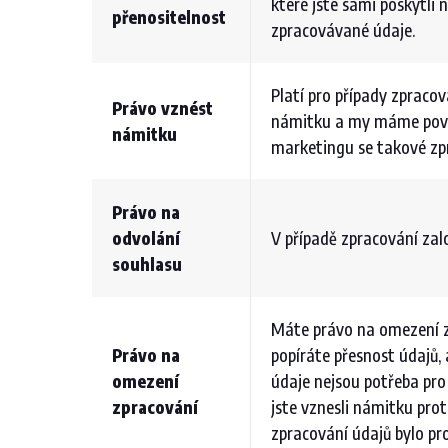
které jste sami poskytli 
přenositelnost
zpracovávané údaje.
Platí pro případy zprac
Právo vznést
námitku a my máme povinn
námitku
marketingu se takové zp
Právo na
odvolání
V případě zpracování za
souhlasu
Máte právo na omezení 
Právo na
popíráte přesnost údajů,
omezení
údaje nejsou potřeba pro
zpracování
jste vznesli námitku pr
zpracování údajů bylo pr