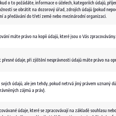
ud o to požádáte, informace o účelech, kategoriích údajů, příjem
žnosti se obrátit na dozorový úřad, zdrojích údajů (pokud nep
ní a předávání do třetí země nebo mezinárodní organizaci.
vání máte právo na kopii údajů, které jsou o Vás zpracovávány
přesné údaje, při zjištění nesprávnosti údajů máte právo na op
vých údajů, ale jen tehdy, pokud netrvá jiný právem uznaný d
právněných zájmů a práv).
ovávané údaje, které se zpracovávají na základě souhlasu nebo