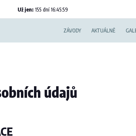
Už jen:
155
dní
16
:
45
:
58
ZÁVODY
AKTUÁLNĚ
GAL
sobních údajů
ACE