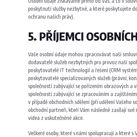
Osobní údaje získáváme přímo od Vás, a to v souvis
poskytnutí služby nezbytné, a které poskytujete do
ochranu našich práv).
5. PŘÍJEMCI OSOBNÍC
Vaše osobní údaje mohou zpracovávat naši smluvní p
dodavatelé služeb nezbytných pro provoz naší spole
poskytovatelé IT technologií a řešení (CRM systémy
poskytovatelé specializovaných služeb (právní, konz
společnosti zabývající se pořízením obrazových a 
společnosti zabývající se zpracováním a zajištěním
v případě obchodních sdělení (při udělení Vašeho 
obchodní partneři, kteří Vám následně zasílají své
videa z uskutečněné akce.
Veškeré osoby, které s námi spolupracují a které s 