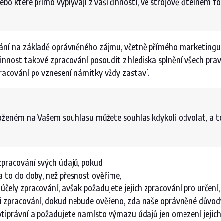
nebo které přímo vyplývají z Vaší činnosti, ve strojově čitelném
ování na základě oprávněného zájmu, včetně přímého marketingu
ost takové zpracování posoudit z hlediska splnění všech pravi
racování po vznesení námitky vždy zastaví.
loženém na Vašem souhlasu můžete souhlas kdykoli odvolat, a t
zpracování svých údajů, pokud
 a to do doby, než přesnost ověříme,
 účely zpracování, avšak požadujete jejich zpracování pro určen
oti zpracování, dokud nebude ověřeno, zda naše oprávněné důvo
otiprávní a požadujete namísto výmazu údajů jen omezení jejic