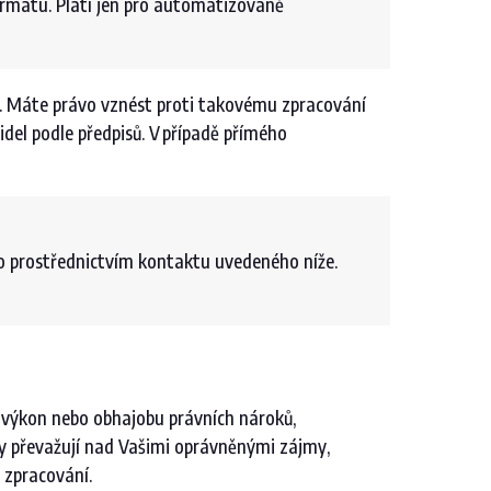
 formátu. Platí jen pro automatizovaně
. Máte právo vznést proti takovému zpracování
del podle předpisů. V případě přímého
o prostřednictvím kontaktu uvedeného níže.
í, výkon nebo obhajobu právních nároků,
dy převažují nad Vašimi oprávněnými zájmy,
h zpracování.