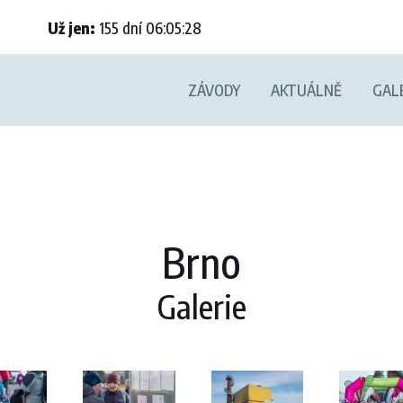
Už jen:
155
dní
06
:
05
:
27
ZÁVODY
AKTUÁLNĚ
GAL
Brno
Galerie