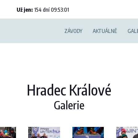
Už jen:
154
dní
09
:
53
:
00
ZÁVODY
AKTUÁLNĚ
GAL
Hradec Králové
Galerie