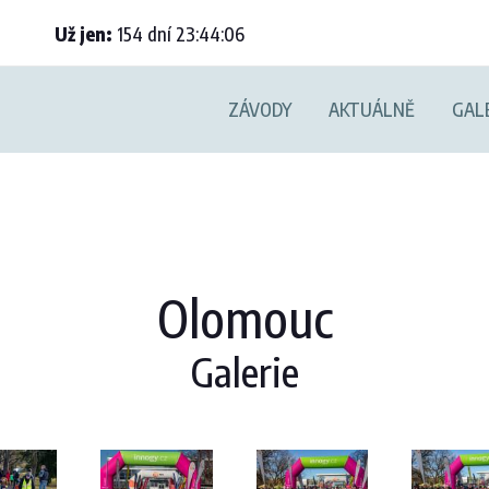
Už jen:
154
dní
23
:
44
:
05
ZÁVODY
AKTUÁLNĚ
GAL
Olomouc
Galerie