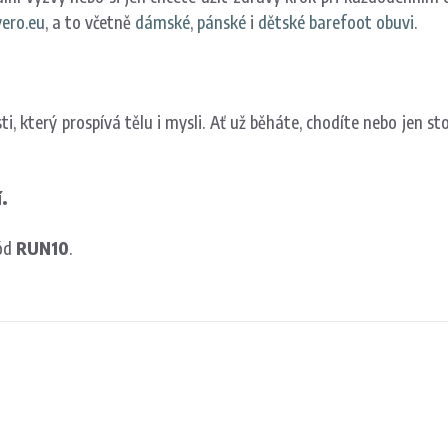
ero.eu
, a to včetně
dámské
,
pánské
i
dětské barefoot obuvi
.
ti, který prospívá tělu i mysli. Ať už běháte, chodíte nebo jen 
í.
ód
RUN10
.