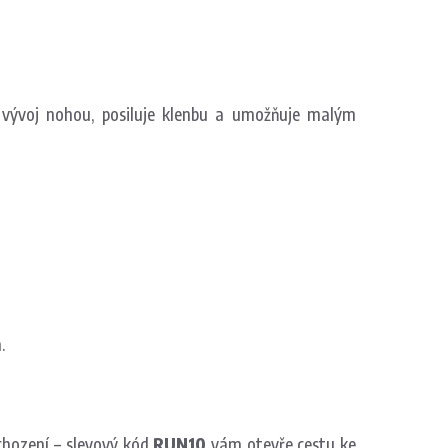
 vývoj nohou, posiluje klenbu a umožňuje malým
.
 chození – slevový kód
RUN10
vám otevře cestu ke