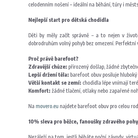
celodenním nošení – ideální na běhání, túry i městs
Nejlepší start pro dětská chodidla
Děti by měly začít správně – a to nejen v život
dobrodruhům volný pohyb bez omezení. Perfektní vol
Proč právě barefoot?
Zdravější chůze:
přirozený došlap, žádné zbytečn
Lepší držení těla:
barefoot obuv posiluje hluboký 
Větší kontakt se zemí:
chodidla lépe vnímají teré
Komfort:
žádné tlačení, otlaky nebo zapařené nohy
Na
movero.eu
najdete barefoot obuv pro celou rod
10% sleva pro běžce, fanoušky zdravého pohy
Nezáleží na tom, jestli běháte noční závody, virt