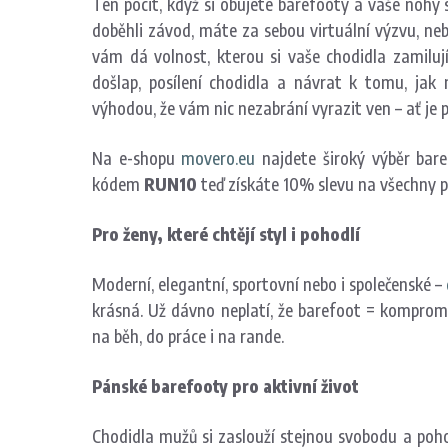
Ten pocit, když si obujete barefooty a vaše nohy 
doběhli závod, máte za sebou virtuální výzvu, ne
vám dá volnost, kterou si vaše chodidla zamilu
došlap, posílení chodidla a návrat k tomu, jak 
výhodou, že vám nic nezabrání vyrazit ven – ať je
Na e-shopu
movero.eu
najdete široký výběr baref
kódem
RUN10
teď získáte 10% slevu na všechny p
Pro ženy, které chtějí styl i pohodlí
Moderní, elegantní, sportovní nebo i společenské –
krásná. Už dávno neplatí, že barefoot = kompromi
na běh, do práce i na rande.
Pánské barefooty pro aktivní život
Chodidla mužů si zaslouží stejnou svobodu a poho