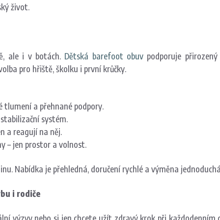
ký život.
ě, ale i v botách.
Dětská barefoot obuv
podporuje přirozený
ba pro hřiště, školku i první krůčky.
é tlumení a přehnané podpory.
stabilizační systém.
n a reagují na něj.
 – jen prostor a volnost.
inu. Nabídka je přehledná, doručení rychlé a výměna jednoduchá
bu i rodiče
uální výzvy nebo si jen chcete užít zdravý krok při každodenním