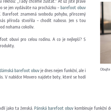
si řeknou: „Tady chceme zůstat.“ Ať už jste právě
bo se jen vydáváte na procházku –
barefoot obuv
jí. Barefoot znamená svobodu pohybu, přirozený
nás příroda stvořila – chodit naboso. Jen s tou
 pod nohama cokoliv.
oot obuvi pro celou rodinu. A co je nejlepší? S
rodukty.
Obujte 
dámská barefoot obuv
je dnes nejen funkční, ale i
s. V nabídce Movero najdete boty, které se hodí
dlí jako ta ženská.
Pánská barefoot obuv
kombinuje funkční de