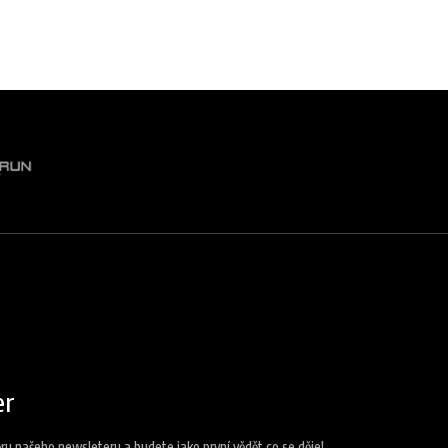
er
ěru našeho newsleteru a budete jako první vědět co se děje!