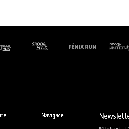
Newslett
tel
Navigace
Přihlaste se k odb