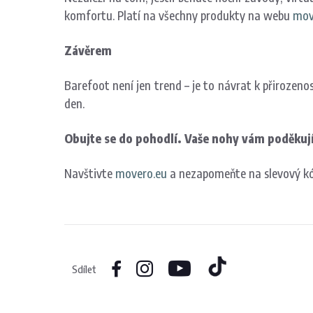
komfortu. Platí na všechny produkty na webu
mov
Závěrem
Barefoot není jen trend – je to návrat k přirozenos
den.
Obujte se do pohodlí. Vaše nohy vám poděkuj
Navštivte
movero.eu
a nezapomeňte na slevový k
Sdílet