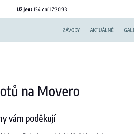
Už jen:
154
dní
17
:
20
:
32
ZÁVODY
AKTUÁLNĚ
GAL
ootů na Movero
ohy vám poděkují